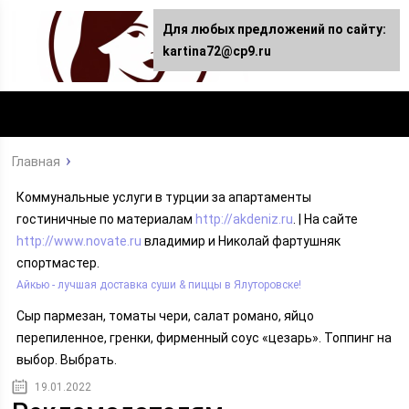
Для любых предложений по сайту:
kartina72@cp9.ru
Главная
Коммунальные услуги в турции за апартаменты
гостиничные по материалам
http://akdeniz.ru
. | На сайте
http://www.novate.ru
владимир и Николай фартушняк
спортмастер.
Айкью - лучшая доставка суши & пиццы в Ялуторовске!
Сыр пармезан, томаты чери, салат романо, яйцо
перепиленное, гренки, фирменный соус «цезарь». Топпинг на
выбор. Выбрать.
19.01.2022