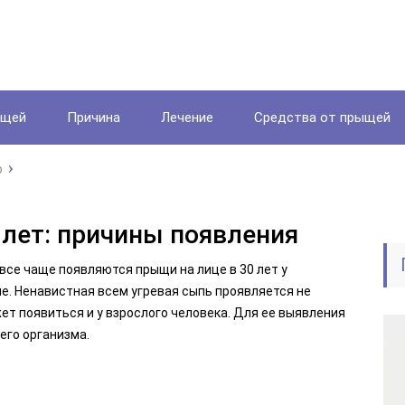
ыщей
Причина
Лечение
Средства от прыщей
о
 лет: причины появления
се чаще появляются прыщи на лице в 30 лет у
е. Ненавистная всем угревая сыпь проявляется не
ет появиться и у взрослого человека. Для ее выявления
его организма.