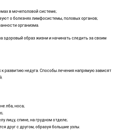
мах в мочеполовой системе;
уют о болезнях лимфосистемы, половых органов;
анности организма.
на здоровый образ жизни и начинать следить за своим
 к развитию недуга. Способы лечения напрямую зависят
й.
е лба, носа;
ю;
у лицу, спине, на грудном отделе;
ся друг с другом, образуя большие узлы.