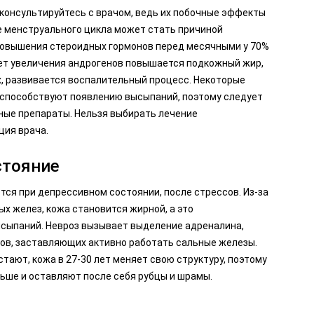
консультируйтесь с врачом, ведь их побочные эффекты
е менструального цикла может стать причиной
 повышения стероидных гормонов перед месячными у 70%
чет увеличения андрогенов повышается подкожный жир,
х, развивается воспалительный процесс. Некоторые
 способствуют появлению высыпаний, поэтому следует
ые препараты. Нельзя выбирать лечение
ция врача.
стояние
ся при депрессивном состоянии, после стрессов. Из-за
х желез, кожа становится жирной, а это
сыпаний. Невроз вызывает выделение адреналина,
нов, заставляющих активно работать сальные железы.
тают, кожа в 27-30 лет меняет свою структуру, поэтому
ьше и оставляют после себя рубцы и шрамы.