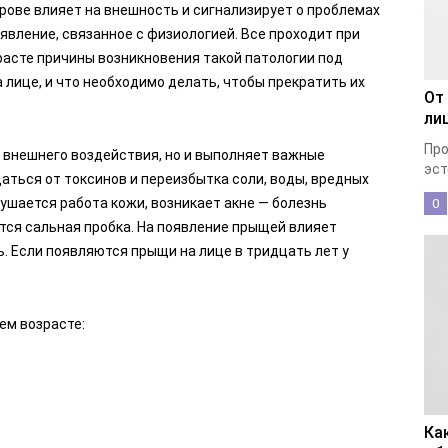
ове влияет на внешность и сигнализирует о проблемах
явление, связанное с физиологией. Все проходит при
зрасте причины возникновения такой патологии под
 лице, и что необходимо делать, чтобы прекратить их
От
ли
Про
 внешнего воздействия, но и выполняет важные
эст
аться от токсинов и переизбытка соли, воды, вредных
рушается работа кожи, возникает акне — болезнь
0
ется сальная пробка. На появление прыщей влияет
ь. Если появляются прыщи на лице в тридцать лет у
ем возрасте:
Ка