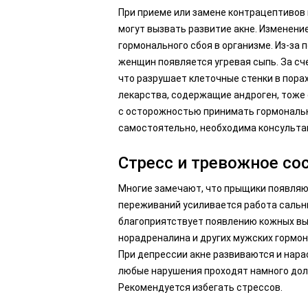
При приеме или замене контрацептивов 
могут вызвать развитие акне. Изменени
гормонального сбоя в организме. Из-за
женщин появляется угревая сыпь. За с
что разрушает клеточные стенки в пора
лекарства, содержащие андроген, тоже
с осторожностью принимать гормональн
самостоятельно, необходима консульта
Стресс и тревожное со
Многие замечают, что прыщики появляют
переживаний усиливается работа сальны
благоприятствует появлению кожных вы
норадреналина и других мужских гормо
При депрессии акне развиваются и нарас
любые нарушения проходят намного дол
Рекомендуется избегать стрессов.