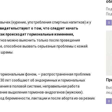
об
Под
Под
вычек (курение, употребления спиртных напитков) и у
0
свидетельствуют о том, что следует начать
как происходят гормональные изменения,
гноз можно выяснить только после проведения
ие, способное вызвать серьезные проблемы с кожей.
е шрамы.
с гормональным фоном, — распространенная проблема
Пр
 30 лет сообщают об эндокринных и гормональных
ения в половой системе, неправильная работа
Выс
ение выделения гормонов-андрогенов (мужских).
люд
од беременности, лактации и после аборта из-за резких
0