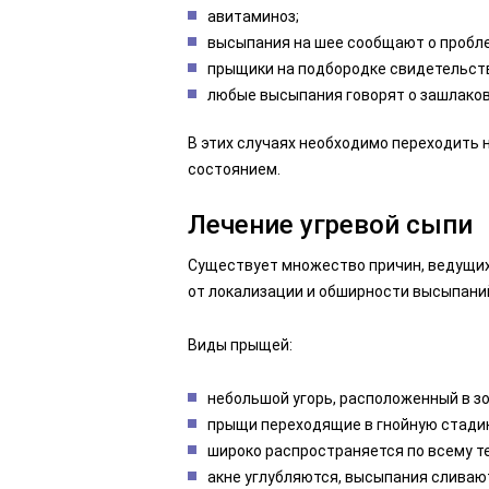
авитаминоз;
высыпания на шее сообщают о пробле
прыщики на подбородке свидетельств
любые высыпания говорят о зашлаков
В этих случаях необходимо переходить 
состоянием.
Лечение угревой сыпи
Существует множество причин, ведущих
от локализации и обширности высыпани
Виды прыщей:
небольшой угорь, расположенный в зон
прыщи переходящие в гнойную стади
широко распространяется по всему тел
акне углубляются, высыпания сливают