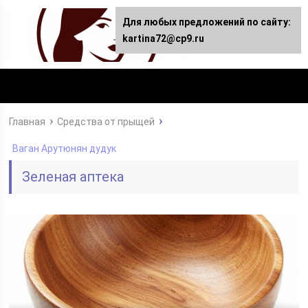
Для любых предложений по сайту:
kartina72@cp9.ru
Главная
Средства от прыщей
Ваган Арутюнян дудук
Зеленая аптека