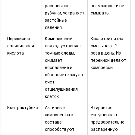
рассасывает
возможности не
рубчики, устраняет
смывать.
застойные
явления.
Перекись и
Комплексный
Кислотой пятна
салициловая
подход устраняет
смазывают 2
кислота
темные следы,
раза в день. Из
снимает
перекиси делают
воспаление и
компрессы.
обновляет кожу за
счет
отшелушивания
клеток.
Контрактубекс
Активные
Втирается
компоненты в
ежедневно в
составе
предварительно
способствуют
распаренную