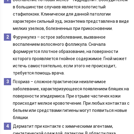
в большинстве случаев является золотистый
стафилококк. Клинически для данной патологии
характерен сильный зуд, экзантема представлена в виде
мелких узелков, болезненных при прикосновении.
Фурункулез – острое заболевание, вызванное
воспалением волосяного фолликула. Сначала
формируется плотное образование, на поверхности
которого проявляется гнойное содержимое. Гной может
истечь самостоятельно, если этого не происходит,
требуется помощь врача.
Псориаз – сложное практически неизлечимое
заболевание, характеризующееся появлением бляшек на
поверхности эпидермиса. При отрыве частичек кожи
происходит мелкое кровотечение. При любых контактах с
бельем или средствами гигиены могут появиться новые
бляшки.
Дерматит при контакте с химическими агентами,
синтетической одеждой, латексом. В области паха