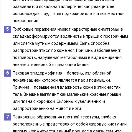
развивается локальная аллергическая реакция, ее
сопровождают зуд, отек подкожной клетчатки, местное
покраснение.
Грибковые поражения имеют характерные симптомы: в
складках формируются водянистые прыщи с прозрачным
или слегка мутным содержимым. Сыпь способна
распространяться по коже ног. Причины заболевания:
потливость, нарушения метаболизма в виде ожирения,
некачественное обтягивающее белье.
Паховая эпидермофития – болезнь, излюбленной
локализацией которой является пах и подмышки.
Причина – повышенная влажность кожи в этих частях
тела. Внешне выглядит как маленькие красные прыщи
или пятна с корочкой. Склонны к увеличению и
распространению на живот и ноги.
Подкожные образования плотной текстуры, глубоко
расположенные представляют собой жировую кисту или
липому. Формируется данный процесс в связи тем, что