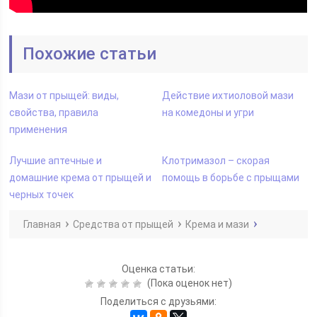
Похожие статьи
Мази от прыщей: виды,
Действие ихтиоловой мази
свойства, правила
на комедоны и угри
применения
Лучшие аптечные и
Клотримазол – скорая
домашние крема от прыщей и
помощь в борьбе с прыщами
черных точек
Главная
Средства от прыщей
Крема и мази
Оценка статьи:
(Пока оценок нет)
Поделиться с друзьями: