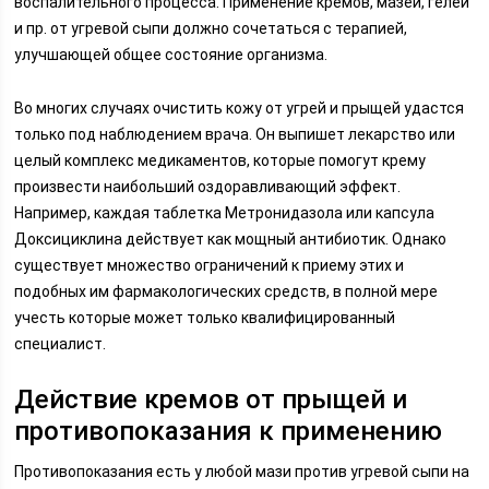
воспалительного процесса. Применение кремов, мазей, гелей
и пр. от угревой сыпи должно сочетаться с терапией,
улучшающей общее состояние организма.
Во многих случаях очистить кожу от угрей и прыщей удастся
только под наблюдением врача. Он выпишет лекарство или
целый комплекс медикаментов, которые помогут крему
произвести наибольший оздоравливающий эффект.
Например, каждая таблетка Метронидазола или капсула
Доксициклина действует как мощный антибиотик. Однако
существует множество ограничений к приему этих и
подобных им фармакологических средств, в полной мере
учесть которые может только квалифицированный
специалист.
Действие кремов от прыщей и
противопоказания к применению
Противопоказания есть у любой мази против угревой сыпи на