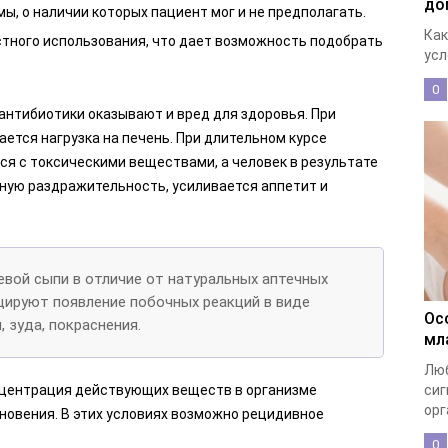
до
ы, о наличии которых пациент мог и не предполагать.
Как
стного использования, что дает возможность подобрать
усл
0
антибиотики оказывают и вред для здоровья. При
ется нагрузка на печень. При длительном курсе
ься с токсическими веществами, а человек в результате
ную раздражительность, усиливается аппетит и
евой сыпи в отличие от натуральных аптечных
цируют появление побочных реакций в виде
Ос
 зуда, покраснения.
мл
Люб
онцентрация действующих веществ в организме
сиг
орг
новения. В этих условиях возможно рецидивное
0