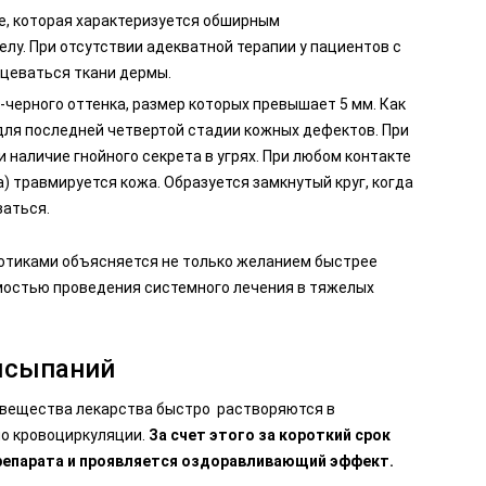
е, которая характеризуется обширным
елу. При отсутствии адекватной терапии у пациентов с
бцеваться ткани дермы.
черного оттенка, размер которых превышает 5 мм. Как
 для последней четвертой стадии кожных дефектов. При
 наличие гнойного секрета в угрях. При любом контакте
) травмируется кожа. Образуется замкнутый круг, когда
ваться.
отиками объясняется не только желанием быстрее
имостью проведения системного лечения в тяжелых
ысыпаний
 вещества лекарства быстро растворяются в
по кровоциркуляции.
За счет этого за короткий срок
репарата и проявляется оздоравливающий эффект.