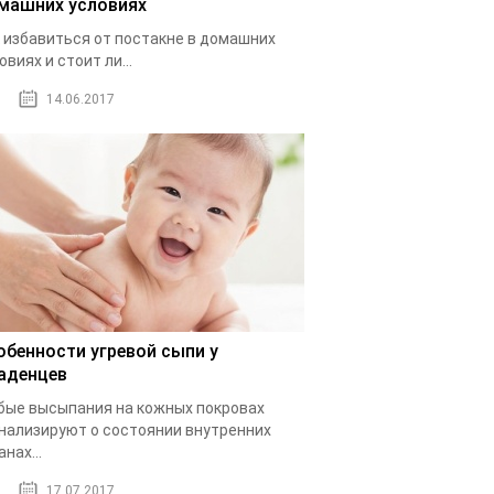
машних условиях
 избавиться от постакне в домашних
овиях и стоит ли...
14.06.2017
обенности угревой сыпи у
аденцев
ые высыпания на кожных покровах
нализируют о состоянии внутренних
анах...
17.07.2017