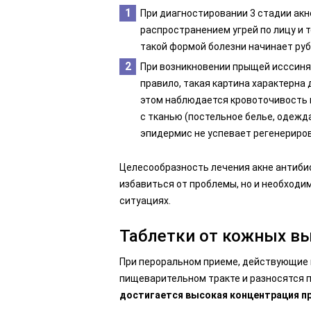
При диагностировании 3 стадии акн
распространением угрей по лицу и т
такой формой болезни начинает ру
При возникновении прыщей исссиня-
правило, такая картина характерна
этом наблюдается кровоточивость и
с тканью (постельное белье, одежда
эпидермис не успевает регенериро
Целесообразность лечения акне антиби
избавиться от проблемы, но и необход
ситуациях.
Таблетки от кожных в
При пероральном приеме, действующие
пищеварительном тракте и разносятся 
достигается высокая концентрация п