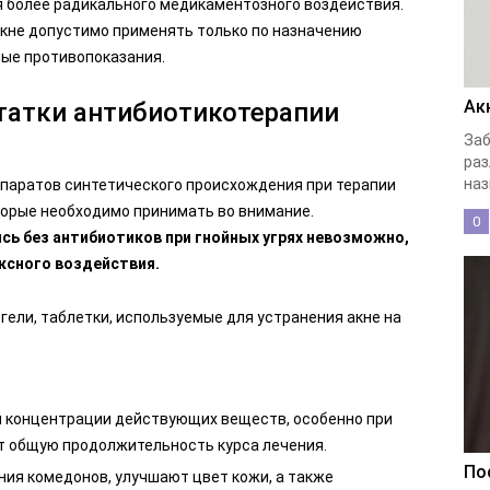
ся более радикального медикаментозного воздействия.
акне допустимо применять только по назначению
ые противопоказания.
Ак
татки антибиотикотерапии
Заб
раз
наз
паратов синтетического происхождения при терапии
торые необходимо принимать во внимание.
0
ь без антибиотиков при гнойных угрях невозможно,
ксного воздействия.
гели, таблетки, используемые для устранения акне на
 концентрации действующих веществ, особенно при
т общую продолжительность курса лечения.
По
ия комедонов, улучшают цвет кожи, а также