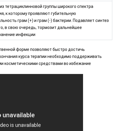
из тетрациклинновой группы широкого спектра
я, к которому проявляют губительную
льность грам (+) и грам (-) бактерии. Подавляет синтез
то, в свою очередь, тормозит дальнейшее
ранение инфекции
твенной форме позволяют быстро достичь
кончания курса терапии необходимо поддерживать
ми косметическими средствами во избежание