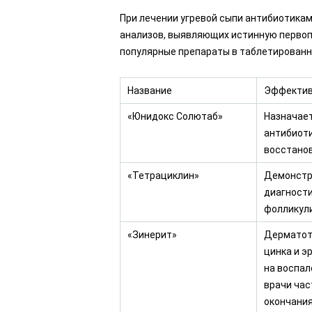
При лечении угревой сыпи антибиотика
анализов, выявляющих истинную перво
популярные препараты в таблетированн
Название
Эффектив
«Юнидокс Солютаб»
Назначает
антибиоти
восстано
«Тетрациклин»
Демонстр
диагности
фолликул
«Зинерит»
Дерматотр
цинка и э
на воспал
врачи ча
окончания