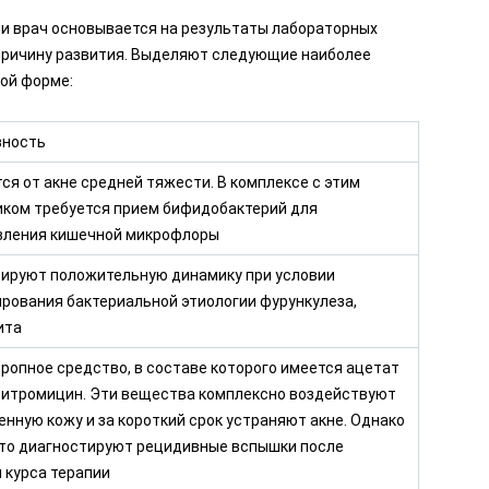
ми врач основывается на результаты лабораторных
причину развития. Выделяют следующие наиболее
ой форме:
ность
ся от акне средней тяжести. В комплексе с этим
ком требуется прием бифидобактерий для
вления кишечной микрофлоры
ируют положительную динамику при условии
рования бактериальной этиологии фурункулеза,
ита
опное средство, в составе которого имеется ацетат
ритромицин. Эти вещества комплексно воздействуют
енную кожу и за короткий срок устраняют акне. Однако
сто диагностируют рецидивные вспышки после
 курса терапии