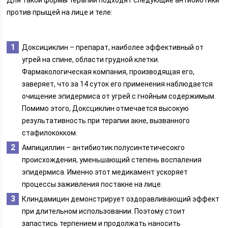
Для такой формы терапии подходят следующие антибиотики
против прыщей на лице и теле:
Доксициклин – препарат, наиболее эффективный от
угрей на спине, области грудной клетки.
Фармакологическая компания, производящая его,
заверяет, что за 14 суток его применения наблюдается
очищение эпидермиса от угрей с гнойным содержимым.
Помимо этого, Доксциклин отмечается высокую
результативность при терапии акне, вызванного
стафилококком.
Ампициллин – антибиотик полусинтетичесокго
происхождения, уменьшающий степень воспаления
эпидермиса. Именно этот медикамент ускоряет
процессы заживления постакне на лице.
Клиндамицин демонстрирует оздоравливающий эффект
при длительном использовании. Поэтому стоит
запастись терпением и продолжать наносить