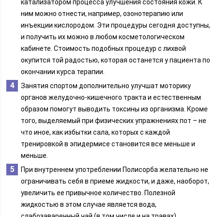
катализатором процесса улучшения состояния кожи. К
ним можно отнести, например, озонотерапию или
инъекции кислородом. Эти процедуры сегодня доступны,
и получить их можно в любом косметологическом
кабинете. Стоимость подобных процедур с лихвой
окупится той радостью, которая останется у пациента по
окончании курса терапии.
Занятия спортом дополнительно улучшат моторику
органов желудочно-кишечного тракта и естественным
образом помогут выводить токсины из организма. Кроме
того, выделяемый при физических упражнениях пот – не
что иное, как избытки сала, которых с каждой
тренировкой в эпидермисе становится все меньше и
меньше.
При внутреннем употреблении Полисорба желательно не
ограничивать себя в приеме жидкости, и даже, наоборот,
увеличить ее привычное количество. Полезной
жидкостью в этом случае является вода,
слабозаваренный чай (в том числе и на травах),