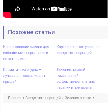
Похожие статьи
Использование лимона для
Картофель – натуральное
избавление от прыщиков и
средство от прыщей
пятен на лице
Косметика из огурца –
Лечение прыщей
лучшее для кожи лица от
гомеопатией:
прыщей
эффективность, этапы
терапии и препараты
Главная
Средства от прыщей
Зеленая аптека